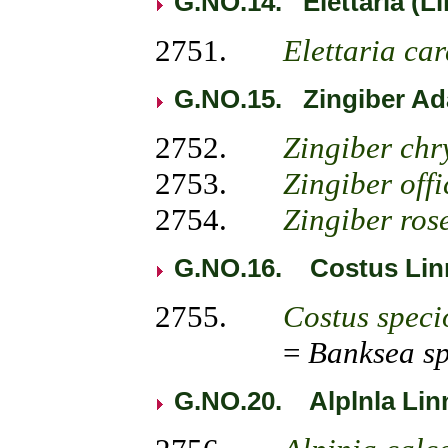
G.NO.14. Elettaria (Li
2751.
Elettaria c
G.NO.15. Zingiber Ad
2752.
Zingiber ch
2753.
Zingiber offi
2754.
Zingiber
ros
G.NO.16. Costus Lin
2755.
Costus
speci
=
Banksea
s
G.NO.20. Alplnla Lin