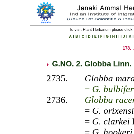
To visit Plant Herbarium please click 
l
l
l
l
l
l
l
l
l
l
K
l
A
B
C
D
E
F
G
H
I
J
178.
G.NO
. 2.
Globba
Linn
.
2735.
Globba
mara
=
G.
bulbife
2736.
Globba
race
=
G.
orixensi
=
G.
clarkei
=
G. hookeri