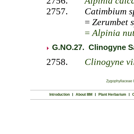
2756.
Alpinia
calc
2757.
Catimbium
s
=
Zerumbet 
=
Alpinia nu
G.NO.27. Clinogyne Sa
2758.
Clinogyne
vi
Zygophyllaceae
Introduction
l
About IIIM
l
Plant Herbarium
l