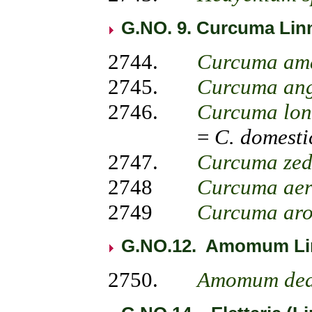
G.NO. 9. Curcuma Lin
2744.
Curcuma
am
2745.
Curcuma ang
2746.
Curcuma lo
=
C. domesti
2747.
Curcuma zed
2748
Curcuma ae
2749
Curcuma ar
G.NO.12. Amomum Li
2750.
Amomum dea